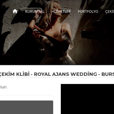
home
KURUMSAL
HIZMETLER
PORTFOLYO
ÇEK
Ş ÇEKIM KLIBI - ROYAL AJANS WEDDİNG - BU
lun.