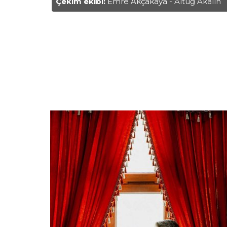
Çekim ekibi:
Emre Akçakaya - Altuğ Akalın