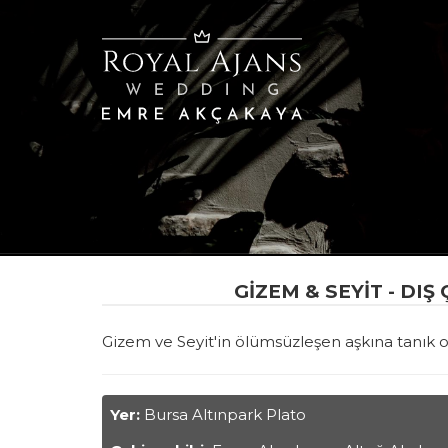
GIZEM & SEYIT - DI
Gizem ve Seyit'in ölümsüzleşen aşkına tanık o
Yer:
Bursa Altınpark Plato