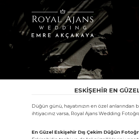
ESKIŞEHIR EN GÜZE
Düğün günü, hayatınızın en özel anlarından bi
ihtiyacınız varsa, Royal Ajans Wedding Fotoğra
En Güzel Eskişehir Dış Çekim Düğün Fotoğra