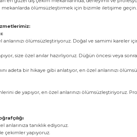
nsıtan en güzel dış çekim mekanlarında, deneyimli ve profesy
mekanlarda ölümsüzleştirmek için bizimle iletişime geçin.
izmetlerimiz:
ı:
nlarınızı ölümsüzleştiriyoruz. Doğal ve samimi kareler için 
ıyor, size özel anılar hazırlıyoruz. Düğün öncesi veya sonras
adeta bir hikaye gibi anlatıyor, en özel anlarınızı ölümsüzl
erini de yapıyor, en özel anlarınızı ölümsüzleştiriyoruz. 
ğrafçılığı
 anlarınıza tanıklık ediyoruz.
de çekimler yapıyoruz.