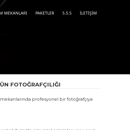
IM MEKANLARI
PAKETLER
S.S.S
İLETIŞIM
ĞÜN FOTOĞRAFÇILIĞI
 mekanlarında profesyonel bir fotoğrafçıya