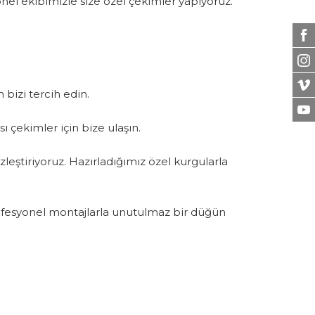
onel ekibimizle size özel çekimler yapıyoruz.
bizi tercih edin.
ı çekimler için bize ulaşın.
eştiriyoruz. Hazırladığımız özel kurgularla
Profesyonel montajlarla unutulmaz bir düğün